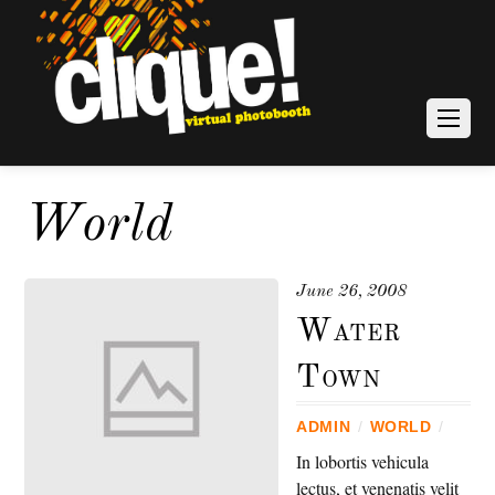
World
June 26, 2008
Water
Town
ADMIN
/
WORLD
/
In lobortis vehicula
lectus, et venenatis velit